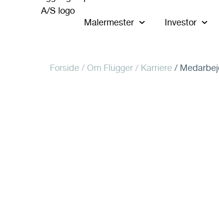
Malermester
Investor
Forside
/ Om Flügger /
Karriere
/ Medarbej