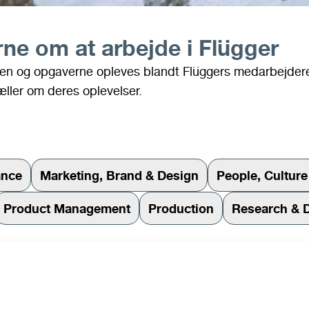
ne om at arbejde i Flügger
uren og opgaverne opleves blandt Flüggers medarbejder
æller om deres oplevelser.
ance
Marketing, Brand & Design
People, Cultur
Product Management
Production
Research & 
Dygtig medarbejder