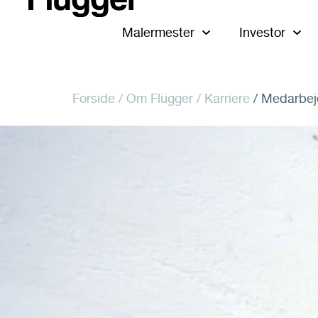
Malermester
Investor
Forside
/ Om Flügger /
Karriere
/ Medarbej