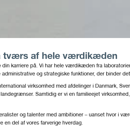
å tværs af hele værdikæden
in karriere på. Vi har hele værdikæden fra laboratorier
e administrative og strategiske funktioner, der binder d
nternational virksomhed med afdelinger i Danmark, Sver
f landegrænser. Samtidig er vi en familieejet virksomhe
eneralister og talenter med ambitioner – uanset hvor i v
e en del af vores farverige hverdag.