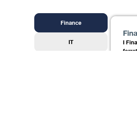
Finance
Fin
IT
I Fin
forre
Legal &
Finan
Compliance
ansva
valid
Marketing, Brand
udvik
& Design
sparr
organ
People, Culture &
Communication
I afd
fokus