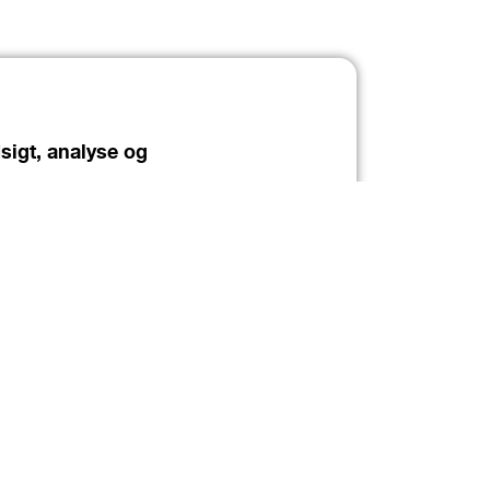
sigt, analyse og
tina
ancial Controller, Accounting
g synes, vi har nogle gode