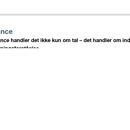
ance
ance handler det ikke kun om tal – det handler om ind
tningsforståelse.
ce sikrer, at forretningen styres sikkert og
rligt – og med blik for fremtiden. Vi sikrer
e data, skaber transparens og analyserer
lingen. Afdelingen er derfor en central
ingspartner for både ledelse og
isationen.
Kris
elingen har vi flere funktioner med hvert sit
Fin
. Nogle arbejder tæt på driften og håndterer
“Je