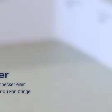
er
nnesker eller
or du kan bringe