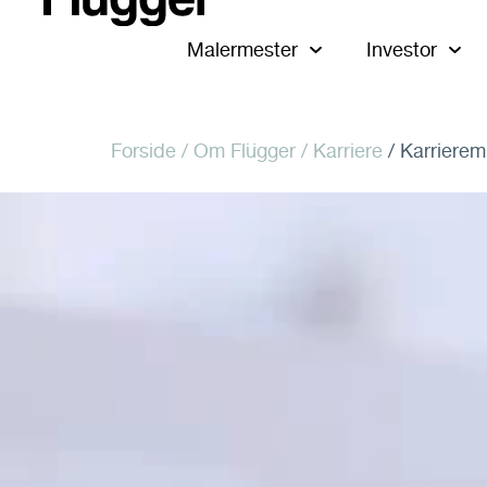
Malermester
Investor
Forside
/ Om Flügger /
Karriere
/ Karrierem