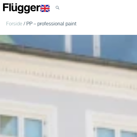
Forside
/ PP – professional paint
Nyheder og presse