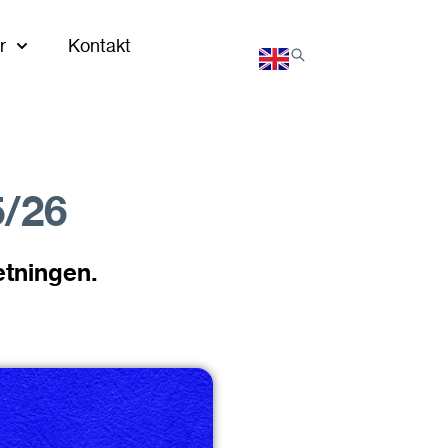
r
Kontakt
5/26
etningen.