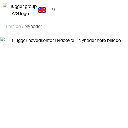
Nyheder og presse
Forside
/ Nyheder