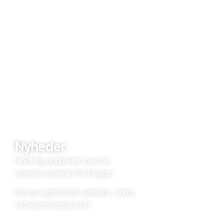
Nyheder
Hold dig opdateret med de
seneste nyheder fra Flügger.
Du kan også finde nyheder i vores
selskabsmeddelelser.