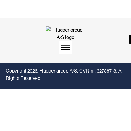
Flügger Scandinavia
Ofte stillede spørgsmål
Flügger International
Copyright 2026, Flügger group A/S, CVR-nr. 32788718. All
Rights Reserved